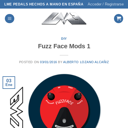
Saltar
Acceder / Registrarse
LME PEDALS HECHOS A MANO EN ESPAÑA
al
contenido
DIY
Fuzz Face Mods 1
POSTED ON
03/01/2016
BY
ALBERTO LOZANO ALCAÑIZ
03
Ene