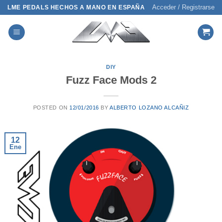
Saltar
Acceder / Registrarse
LME PEDALS HECHOS A MANO EN ESPAÑA
al
contenido
DIY
Fuzz Face Mods 2
POSTED ON
12/01/2016
BY
ALBERTO LOZANO ALCAÑIZ
12
Ene