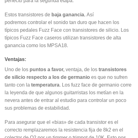
perfecto para la segunda etapa.
Estos transistores de
baja ganancia.
Así
podremos controlar el sonido tan duro que hacen los
típicos pedales Fuzz Face con transistores de silicio. Los
típicos Fuzz Face caseros utilizan transistores de alta
ganancia como los MPSA18.
Ventajas:
Uno de los
puntos a favor,
ventaja, de los
transistores
de silicio respecto a los de germanio
es que no sufren
tanto con la
temperatura
. Los fuzz face de germanio corre
la leyenda de que algunos guitarristas los metían en la
nevera antes de entrar al estudio para controlar un poco
sus problemas de estabilidad.
Para asegurar que el «bias» de cada transistor es el
correcto remplazaremos la resistencia fija de 8k2 en el
colector de Q2 por un timmer o trimpot de 10K. Esto nos