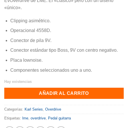
EvOverdrive de LME. El «clásico» pero con un diseño
«único».
Clipping asimétrico.
Operacional 4558D.
Conector de pila 9V.
Conector estándar tipo Boss, 9V con centro negativo.
Placa lownoise.
Componentes seleccionados uno a uno.
Hay existencias
Candy Crush EvOverdrive v1 Karl Series - Único y pintado a m
AÑADIR AL CARRITO
Categorías:
Karl Series
,
Overdrive
Etiquetas:
lme
,
overdrive
,
Pedal guitarra