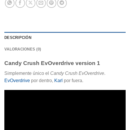
DESCRIPCIÓN
VALORACIONES (0)
Candy Crush EvOverdrive version 1
Simplemente único el
Candy Crush EvOverdrive
.
EvOverdrive
por dentro,
Karl
por fuera.