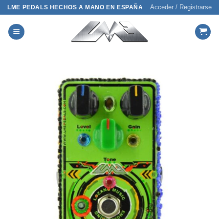
Saltar
Acceder / Registrarse
LME PEDALS HECHOS A MANO EN ESPAÑA
al
contenido