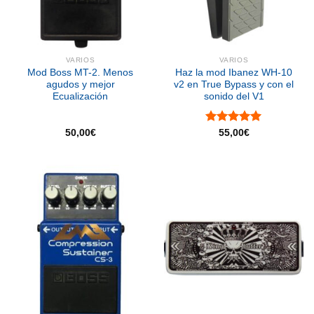
VARIOS
VARIOS
Mod Boss MT-2. Menos
Haz la mod Ibanez WH-10
agudos y mejor
v2 en True Bypass y con el
Ecualización
sonido del V1
Valorado
50,00
€
55,00
€
con
5.00
de 5