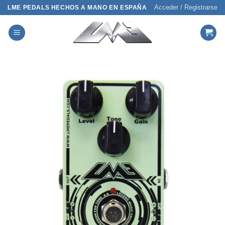
Saltar
Acceder / Registrarse
LME PEDALS HECHOS A MANO EN ESPAÑA
al
contenido