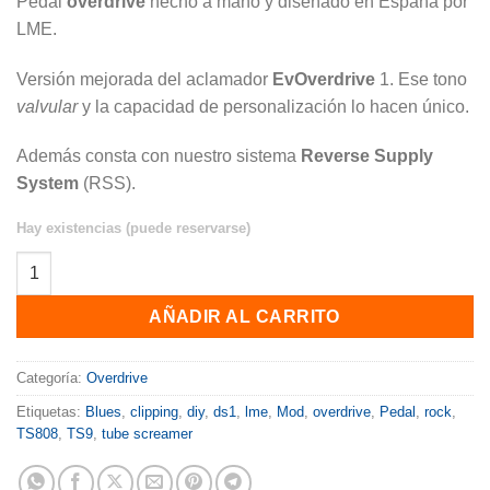
Pedal
overdrive
hecho a mano y diseñado en España por
LME.
Versión mejorada del aclamador
EvOverdrive
1. Ese tono
valvular
y la capacidad de personalización lo hacen único.
Además consta con nuestro sistema
Reverse Supply
System
(RSS).
Hay existencias (puede reservarse)
EvOverdrive LME con Reverse Supply System (RSS) cantidad
AÑADIR AL CARRITO
Categoría:
Overdrive
Etiquetas:
Blues
,
clipping
,
diy
,
ds1
,
lme
,
Mod
,
overdrive
,
Pedal
,
rock
,
TS808
,
TS9
,
tube screamer