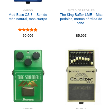
VARIOS
RUTEO DE PEDALES
Mod Boss CS-3 – Sonido
The King Buffer LME – Más
más natural, más cuerpo
pedales, menos pérdida de
tono.
Valorado
50,00
€
85,00
€
con
5.00
de 5
VARIOS
VARIOS